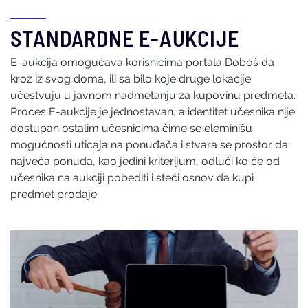
STANDARDNE E-AUKCIJE
E-aukcija omogućava korisnicima portala Doboš da
kroz iz svog doma, ili sa bilo koje druge lokacije
učestvuju u javnom nadmetanju za kupovinu predmeta.
Proces E-aukcije je jednostavan, a identitet učesnika nije
dostupan ostalim učesnicima čime se eleminišu
mogućnosti uticaja na ponuđača i stvara se prostor da
najveća ponuda, kao jedini kriterijum, odluči ko će od
učesnika na aukciji pobediti i steći osnov da kupi
predmet prodaje.