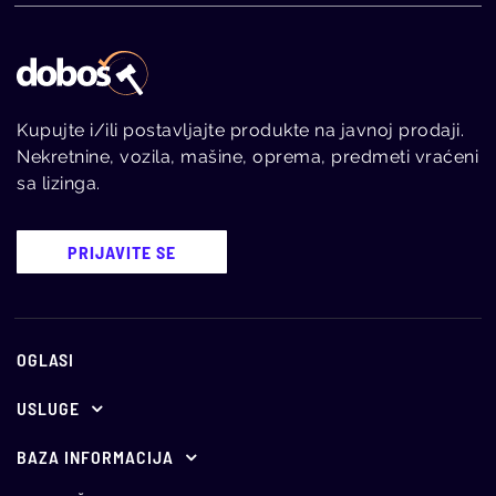
Kupujte i/ili postavljajte produkte na javnoj prodaji.
Nekretnine, vozila, mašine, oprema, predmeti vraćeni
sa lizinga.
PRIJAVITE SE
OGLASI
USLUGE
Ponuda za oglašavanje
BAZA INFORMACIJA
E-aukcije
Propisi