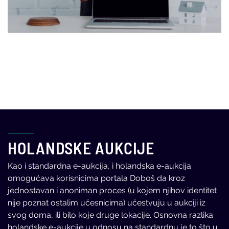
HOLANDSKE AUKCIJE
Kao i standardna e-aukcija, i holandska e-aukcija
omogućava korisnicima portala Doboš da kroz
jednostavan i anoniman proces (u kojem njihov identitet
nije poznat ostalim učesnicima) učestvuju u aukciji iz
svog doma, ili bilo koje druge lokacije. Osnovna razlika
holandske e-aukcije u odnosu na standardnu je to što u