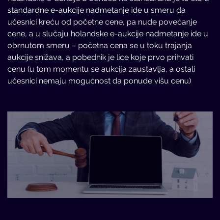
standardne e-aukcije nadmetanje ide u smeru da
učesnici kreću od početne cene, pa nude povećanje
cene, a u slučaju holandske e-aukcije nadmetanje ide u
obrnutom smeru – početna cena se u toku trajanja
aukcije snižava, a pobednik je lice koje prvo prihvati
cenu (u tom momentu se aukcija zaustavlja, a ostali
učesnici nemaju mogućnost da ponude višu cenu)