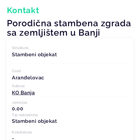
Kontakt
Porodična stambena zgrada
sa zemljištem u Banji
Struktura
Stambeni objekat
Grad
Aranđelovac
Adresa
KO Banja
Jemstvo
0,00
Tip nekretnine
Stambeni objekat
Kvadratura
-