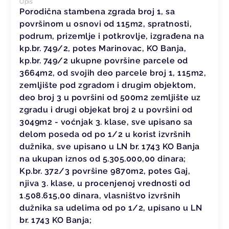
Opis
Porodična stambena zgrada broj 1, sa
površinom u osnovi od 115m2, spratnosti,
podrum, prizemlje i potkrovlje, izgrađena na
kp.br. 749/2, potes Marinovac, KO Banja,
kp.br. 749/2 ukupne površine parcele od
3664m2, od svojih deo parcele broj 1, 115m2,
zemljište pod zgradom i drugim objektom,
deo broj 3 u površini od 500m2 zemljište uz
zgradu i drugi objekat broj 2 u površini od
3049m2 - voćnjak 3. klase, sve upisano sa
delom poseda od po 1/2 u korist izvršnih
dužnika, sve upisano u LN br. 1743 KO Banja
na ukupan iznos od 5.305.000,00 dinara;
Kp.br. 372/3 površine 9870m2, potes Gaj,
njiva 3. klase, u procenjenoj vrednosti od
1.508.615,00 dinara, vlasništvo izvršnih
dužnika sa udelima od po 1/2, upisano u LN
br. 1743 KO Banja;