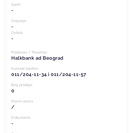
Sprat
-
Grejanje
-
Ostalo
-
Prodavac / Poverilac
Halkbank ad Beograd
Kontakt telefon
011/204-11-34 i 011/204-11-57
Broj prodaje
0
Pravni osnov
/
Dokumenti
-