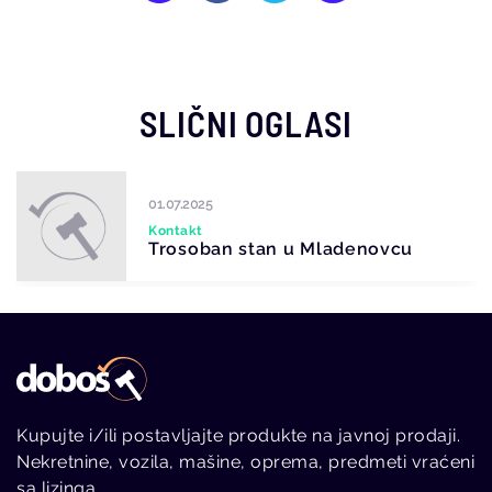
SLIČNI OGLASI
01.07.2025
Kontakt
Trosoban stan u Mladenovcu
Kupujte i/ili postavljajte produkte na javnoj prodaji.
Nekretnine, vozila, mašine, oprema, predmeti vraćeni
sa lizinga.