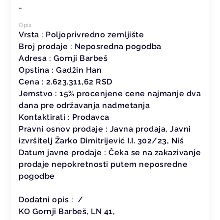
-
Opis
Vrsta : Poljoprivredno zemljište
Broj prodaje : Neposredna pogodba
Adresa : Gornji Barbeš
Opstina : Gadžin Han
Cena : 2.623.311,62 RSD
Jemstvo : 15% procenjene cene najmanje dva
dana pre održavanja nadmetanja
Kontaktirati : Prodavca
Pravni osnov prodaje : Javna prodaja, Javni
izvršitelj Žarko Dimitrijević I.I. 302/23, Niš
Datum javne prodaje : Čeka se na zakazivanje
prodaje nepokretnosti putem neposredne
pogodbe
Dodatni opis : /
KO Gornji Barbeš, LN 41,