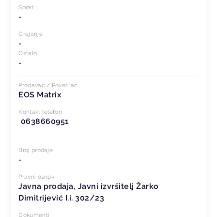
Sprat
-
Grejanje
-
Ostalo
-
Prodavac / Poverilac
EOS Matrix
Kontakt telefon
0638660951
Broj prodaje
-
Pravni osnov
Javna prodaja, Javni izvršitelj Žarko
Dimitrijević I.i. 302/23
Dokumenti