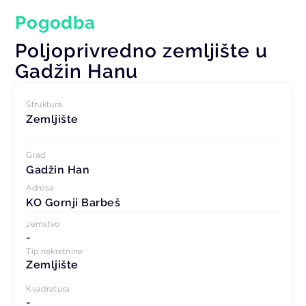
Pogodba
Poljoprivredno zemljište u
Gadžin Hanu
Struktura
Zemljište
Grad
Gadžin Han
Adresa
KO Gornji Barbeš
Jemstvo
-
Tip nekretnine
Zemljište
Kvadratura
-