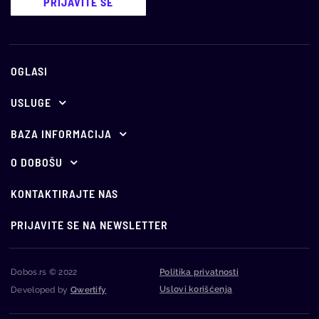
PRIJAVITE SE
OGLASI
USLUGE
Ponuda za oglašavanje
BAZA INFORMACIJA
E-aukcije
Propisi
O DOBOŠU
O nama
Holandske aukcije
Vesti
KONTAKTIRAJTE NAS
Vodič kroz javno nadmetanje
Oglašavajte se kod nas
Info
PRIJAVITE SE NA NEWSLETTER
Najčešća pitanja
Monitoring stečaja
Dobos.rs © 2022
Politika privatnosti
Uslovi korišćenja
Developed by
Qwertify