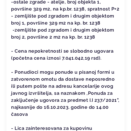
-ostale zgrade - atelje, broj objekta 1,
površine 329 m2, na kp.br. 1238, spratnost P+2
- zemljište pod zgradom i drugim objektom
broj 1, površine 329 m2 na kp. br. 1238
-zemljište pod zgradom i drugim objektom
broj 2, površine 2 m2 na kp. br. 1238
- Cena nepokretnosti se slobodno ugovara
(početna cena iznosi 7.041.042,19 rsd).
- Ponudioci mogu ponude u pisanoj formi u
zatvorenom omotu da dostave neposredno
ili putem pošte na adresu kancelarije ovog
javnog izvršitelja, sa naznakom ,Ponuda za
zaključenje ugovora za predmet I.I 237/2021”,
najkasnije do 16.10.2023. godine do 14.00
časova
- Lica zainteresovana za kupovinu