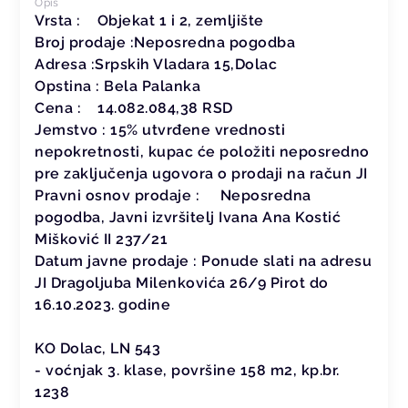
Opis
Vrsta : Objekat 1 i 2, zemljište
Broj prodaje :Neposredna pogodba
Adresa :Srpskih Vladara 15,Dolac
Opstina : Bela Palanka
Cena : 14.082.084,38 RSD
Jemstvo : 15% utvrđene vrednosti
nepokretnosti, kupac će položiti neposredno
pre zaključenja ugovora o prodaji na račun JI
Pravni osnov prodaje : Neposredna
pogodba, Javni izvršitelj Ivana Ana Kostić
Mišković II 237/21
Datum javne prodaje : Ponude slati na adresu
JI Dragoljuba Milenkovića 26/9 Pirot do
16.10.2023. godine
KO Dolac, LN 543
- voćnjak 3. klase, površine 158 m2, kp.br.
1238