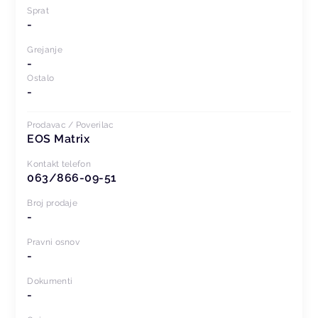
Sprat
-
Grejanje
-
Ostalo
-
Prodavac / Poverilac
EOS Matrix
Kontakt telefon
063/866-09-51
Broj prodaje
-
Pravni osnov
-
Dokumenti
-