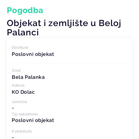
Pogodba
Objekat i zemljište u Beloj
Palanci
Struktura
Poslovni objekat
Grad
Bela Palanka
Adresa
KO Dolac
Jemstvo
-
Tip nekretnine
Poslovni objekat
Kvadratura
-