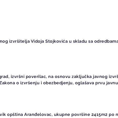
nog izvršitelja Vidoja Stojkovića u skladu sa odredbama
rad, izvršni poverilac, na osnovu zaključka javnog izvrš
akona o izvršenju i obezbedjenju, oglašava prvu javn
vik opština Aranđelovac, ukupne površine 2415m2 po na