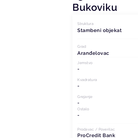
Bukoviku
Struktura
Stambeni objekat
Grad
Aranđelovac
Jemstvo
-
Kvadratura
-
Grejanje
-
Ostalo
-
Prodavac / Poverilac
ProCredit Bank