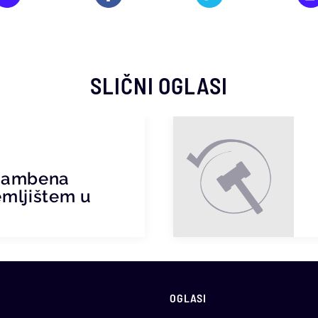
SLIČNI OGLASI
stambena
emljištem u
OGLASI