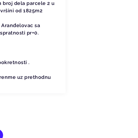
broj dela parcele 2 u
ovršini od 1825m2
a Aranđelovac sa
pratnosti pr+0.
okretnosti .
 vrenme uz prethodnu