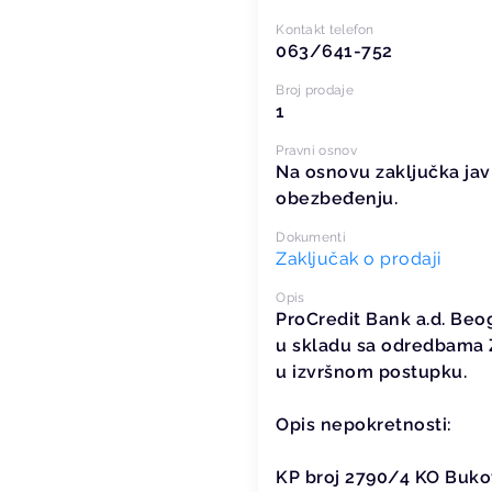
Kontakt telefon
063/641-752
Broj prodaje
1
Pravni osnov
Na osnovu zaključka jav
obezbeđenju.
Dokumenti
Zaključak o prodaji
Opis
ProCredit Bank a.d. Beog
u skladu sa odredbama Z
u izvršnom postupku.
Opis nepokretnosti:
KP broj 2790/4 KO Buko