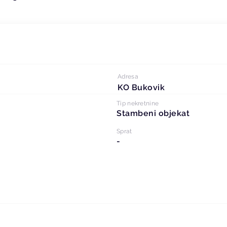
Adresa
KO Bukovik
Tip nekretnine
Stambeni objekat
Sprat
-