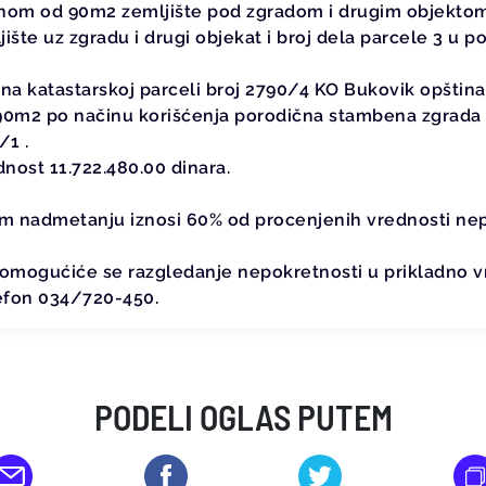
inom od 90m2 zemljište pod zgradom i drugim objektom 
šte uz zgradu i drugi objekat i broj dela parcele 3 u p
n na katastarskoj parceli broj 2790/4 KO Bukovik opštin
0m2 po načinu korišćenja porodična stambena zgrada s
/1 .
nost 11.722.480.00 dinara.
m nadmetanju iznosi 60% od procenjenih vrednosti nep
 omogućiće se razgledanje nepokretnosti u prikladno
lefon 034/720-450.
PODELI OGLAS PUTEM