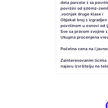
dela parcele 1 sa površ
površini od 500m2-zemlji
,voćnjak druge klase i
Objekat broj 1 izgradje
površinom u osnovi od 9
Sve sa pravom svojine 1
Ukupna procenjena vred
Početna cena na I javno
Zainteresovanim licima
najavu izvršitelju na te