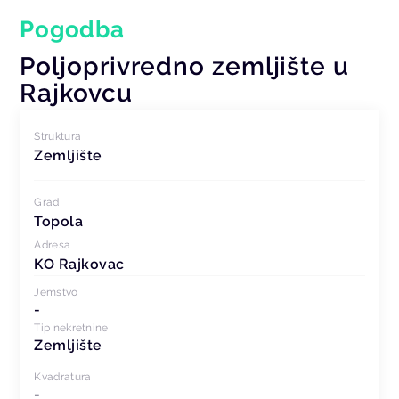
Pogodba
Poljoprivredno zemljište u
Rajkovcu
Struktura
Zemljište
Grad
Topola
Adresa
KO Rajkovac
Jemstvo
-
Tip nekretnine
Zemljište
Kvadratura
-