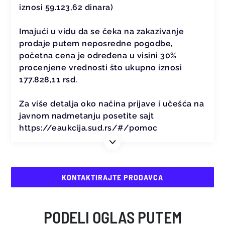
iznosi 59.123,62 dinara)
Imajući u vidu da se čeka na zakazivanje
prodaje putem neposredne pogodbe,
početna cena je određena u visini 30%
procenjene vrednosti što ukupno iznosi
177.828,11 rsd.
Za više detalja oko načina prijave i učešća na
javnom nadmetanju posetite sajt
https://eaukcija.sud.rs/#/pomoc
KONTAKTIRAJTE PRODAVCA
PODELI OGLAS PUTEM