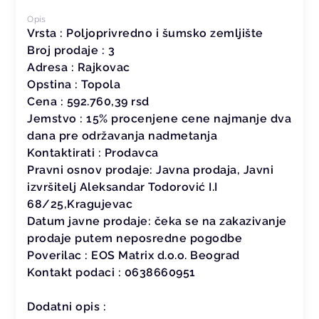
Opis
Vrsta : Poljoprivredno i šumsko zemljište
Broj prodaje : 3
Adresa : Rajkovac
Opstina : Topola
Cena : 592.760,39 rsd
Jemstvo : 15% procenjene cene najmanje dva
dana pre održavanja nadmetanja
Kontaktirati : Prodavca
Pravni osnov prodaje: Javna prodaja, Javni
izvršitelj Aleksandar Todorović I.I
68/25,Kragujevac
Datum javne prodaje: čeka se na zakazivanje
prodaje putem neposredne pogodbe
Poverilac : EOS Matrix d.o.o. Beograd
Kontakt podaci : 0638660951
Dodatni opis :