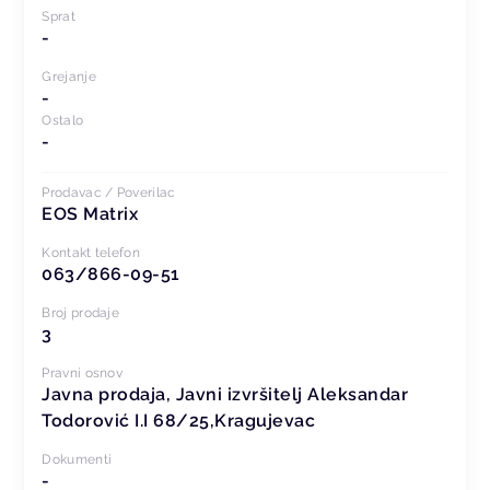
Sprat
-
Grejanje
-
Ostalo
-
Prodavac / Poverilac
EOS Matrix
Kontakt telefon
063/866-09-51
Broj prodaje
3
Pravni osnov
Javna prodaja, Javni izvršitelj Aleksandar
Todorović I.I 68/25,Kragujevac
Dokumenti
-