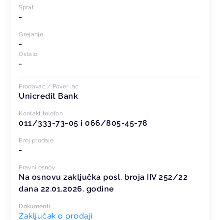
Sprat
-
Grejanje
-
Ostalo
-
Prodavac / Poverilac
Unicredit Bank
Kontakt telefon
011/333-73-05 i 066/805-45-78
Broj prodaje
-
Pravni osnov
Na osnovu zaključka posl. broja IIV 252/22
dana 22.01.2026. godine
Dokumenti
Zaključak o prodaji