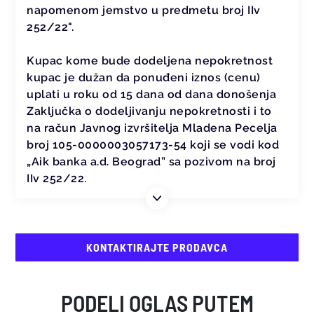
napomenom jemstvo u predmetu broj IIv
252/22".
Kupac kome bude dodeljena nepokretnost
kupac je dužan da ponuđeni iznos (cenu)
uplati u roku od 15 dana od dana donošenja
Zaključka o dodeljivanju nepokretnosti i to
na račun Javnog izvršitelja Mladena Pecelja
broj 105-0000003057173-54 koji se vodi kod
„Aik banka a.d. Beograd” sa pozivom na broj
IIv 252/22.
KONTAKTIRAJTE PRODAVCA
PODELI OGLAS PUTEM