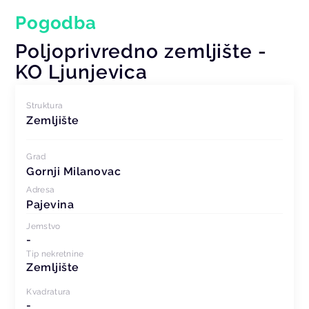
Pogodba
Poljoprivredno zemljište -
KO Ljunjevica
Struktura
Zemljište
Grad
Gornji Milanovac
Adresa
Pajevina
Jemstvo
-
Tip nekretnine
Zemljište
Kvadratura
-