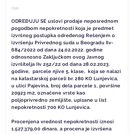
Opis
ODREĐUJU SE uslovi prodaje neposrednom
pogodbom nepokretnosti koja je predmet
izvršnog postupka određenog Rešenjem o
izvršenju Privrednog suda u Beogradu IIv-
684/2022 od dana 24.02.2022. godine
odnosnosno Zaključkom ovog Javnog
izvršitelja IIv 252/22 od dana 28.02.2023.
godine, parcele njive 5. klase, koja se nalazi
na katastarskoj parceli br. 280 KO Lunjevica,
u ulici Pajevina, broj dela parcele 1, površine
20923 m2, označene vrste kao
poljoprivredno zemljište, upisane u list
nepokretnosti 700 KO Lunjevica.
Procenjena vrednost nepokretnosti iznosi
1.527.379,00 dinara, a procena je izvršena