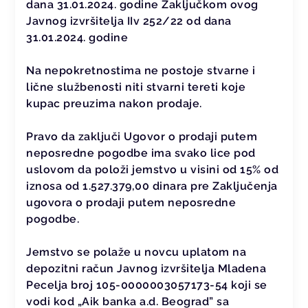
dana 31.01.2024. godine Zaključkom ovog
Javnog izvršitelja IIv 252/22 od dana
31.01.2024. godine
Na nepokretnostima ne postoje stvarne i
lične službenosti niti stvarni tereti koje
kupac preuzima nakon prodaje.
Pravo da zaključi Ugovor o prodaji putem
neposredne pogodbe ima svako lice pod
uslovom da položi jemstvo u visini od 15% od
iznosa od 1.527.379,00 dinara pre Zaključenja
ugovora o prodaji putem neposredne
pogodbe.
Jemstvo se polaže u novcu uplatom na
depozitni račun Javnog izvršitelja Mladena
Pecelja broj 105-0000003057173-54 koji se
vodi kod „Aik banka a.d. Beograd” sa