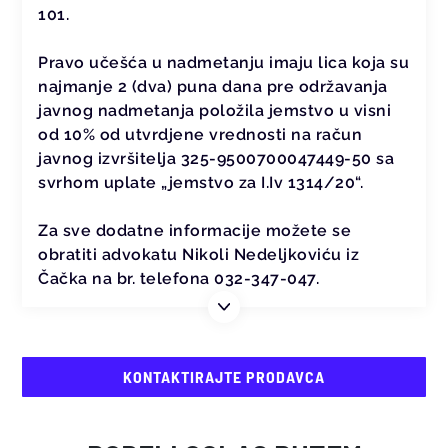
101.
Pravo učešća u nadmetanju imaju lica koja su
najmanje 2 (dva) puna dana pre održavanja
javnog nadmetanja položila jemstvo u visni
od 10% od utvrdjene vrednosti na račun
javnog izvršitelja 325-9500700047449-50 sa
svrhom uplate „jemstvo za I.Iv 1314/20“.
Za sve dodatne informacije možete se
obratiti advokatu Nikoli Nedeljkoviću iz
Čačka na br. telefona 032-347-047.
KONTAKTIRAJTE PRODAVCA