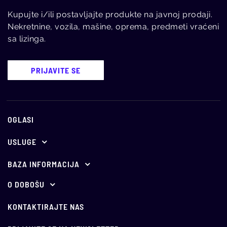
Kupujte i/ili postavljajte produkte na javnoj prodaji.
Nekretnine, vozila, mašine, oprema, predmeti vraćeni
sa lizinga.
PRIJAVITE SE
OGLASI
USLUGE
Ponuda za oglašavanje
BAZA INFORMACIJA
E-aukcije
Propisi
O DOBOŠU
O nama
Holandske aukcije
Vesti
KONTAKTIRAJTE NAS
Vodič kroz javno nadmetanje
Oglašavajte se kod nas
Info