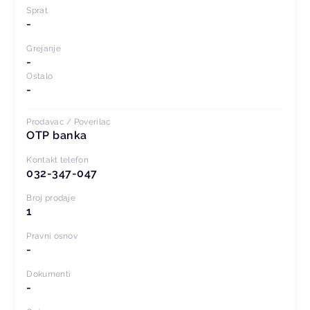
Sprat
-
Grejanje
-
Ostalo
-
Prodavac / Poverilac
OTP banka
Kontakt telefon
032-347-047
Broj prodaje
1
Pravni osnov
-
Dokumenti
-