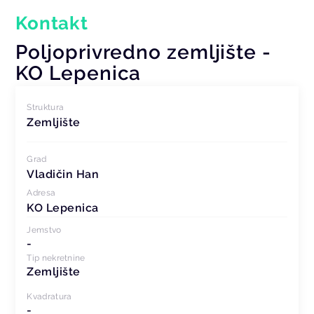
Kontakt
Poljoprivredno zemljište -
KO Lepenica
Struktura
Zemljište
Grad
Vladičin Han
Adresa
KO Lepenica
Jemstvo
-
Tip nekretnine
Zemljište
Kvadratura
-