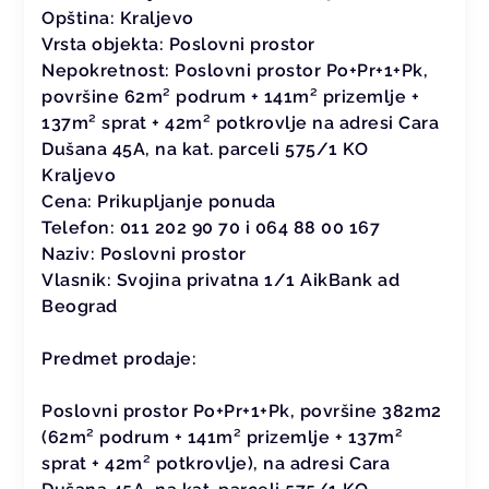
Opština:
Kraljevo
Vrsta objekta:
Poslovni prostor
Nepokretnost:
Poslovni prostor Po+Pr+1+Pk,
površine 62m² podrum + 141m² prizemlje +
137m² sprat + 42m² potkrovlje na adresi Cara
Dušana 45A, na kat. parceli 575/1 KO
Kraljevo
Cena:
Prikupljanje ponuda
Telefon:
011 202 90 70 i 064 88 00 167
Naziv:
Poslovni prostor
Vlasnik:
Svojina privatna 1/1 AikBank ad
Beograd
Predmet prodaje:
Poslovni prostor Po+Pr+1+Pk, površine 382m2
(62m² podrum + 141m² prizemlje + 137m²
sprat + 42m² potkrovlje), na adresi Cara