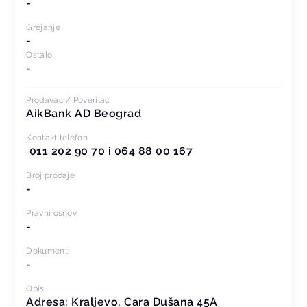
-
Grejanje
-
Ostalo
-
Prodavac / Poverilac
AikBank AD Beograd
Kontakt telefon
011 202 90 70 i 064 88 00 167
Broj prodaje
-
Pravni osnov
-
Dokumenti
-
Opis
Adresa:
Kraljevo, Cara Dušana 45A