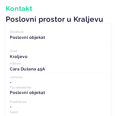
Kontakt
Poslovni prostor u Kraljevu
Struktura
Poslovni objekat
Grad
Kraljevo
Adresa
Cara Dušana 45A
Jemstvo
-
Tip nekretnine
Poslovni objekat
Kvadratura
-
Sprat