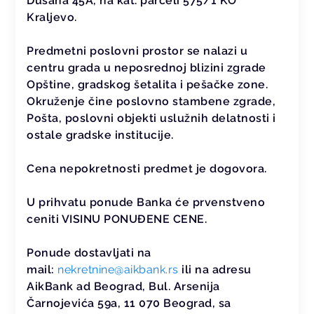
Dušana 45A, na kat. parceli 575/1 KO
Kraljevo.
Predmetni poslovni prostor se nalazi u
centru grada u neposrednoj blizini zgrade
Opštine, gradskog šetalita i pešačke zone.
Okruženje čine poslovno stambene zgrade,
Pošta, poslovni objekti uslužnih delatnosti i
ostale gradske institucije.
Cena nepokretnosti predmet je dogovora.
U prihvatu ponude Banka će prvenstveno
ceniti VISINU PONUĐENE CENE.
Ponude dostavljati na
mail:
nekretnine@aikbank.rs
ili na adresu
AikBank ad Beograd, Bul. Arsenija
Čarnojevića 59a, 11 070 Beograd, sa